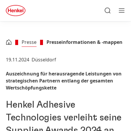
Zu Hauptinhalt springen
Zu Footer springen
quick
search
Suchen
Men
Presse
Presseinformationen & -mappen
19.11.2024
Düsseldorf
Auszeichnung für herausragende Leistungen von
strategischen Partnern entlang der gesamten
Wertschöpfungskette
Henkel Adhesive
Technologies verleiht seine
Supplier Awards 2024 an