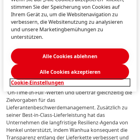
strategische Zusammenarbeit in verschiedenen
stimmen Sie der Speicherung von Cookies auf
Bereichen voranzutreiben.
Ihrem Gerät zu, um die Websitenavigation zu
verbessern, die Websitenutzung zu analysieren
Operational Excellence Award:
und unsere Marketingbemühungen zu
Wanhua
unterstützen.
Henkel hat auch seinen Operational Excellence Award
an Wanhua verliehen. In dieser Kategorie wurde das
Alle Cookies ablehnen
Unternehmen für seine außergewöhnliche
Unterstützung der Operational Excellence-Agenda
Alle Cookies akzeptieren
von Henkel ausgezeichnet. Wanhua sorgte für eine
Cookie-Einstellungen
kontinuierliche Belieferung mit den angestrebten
'On-Time-In-Full'-Werten und übertraf gleichzeitig die
Zielvorgaben für das
Lieferantenbeschwerdemanagement. Zusätzlich zu
seiner Best-in-Class-Lieferleistung hat das
Unternehmen die langfristige Resilienz-Agenda von
Henkel unterstützt, indem Wanhua konsequent die
Transparenz entlang der Lieferkette verbessert und