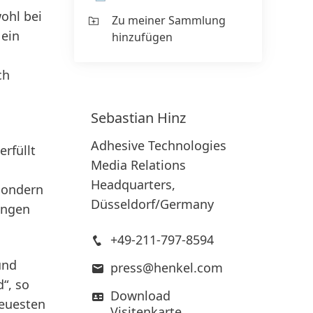
ohl bei
Zu meiner Sammlung
 ein
hinzufügen
ch
Sebastian
Hinz
Adhesive Technologies
rfüllt
Media Relations
Headquarters,
 sondern
Düsseldorf/Germany
ungen
+49-211-797-8594
und
press@henkel.com
“, so
Download
neuesten
Visitenkarte