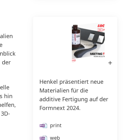
150 Jahre Henkel
Pioniergeist bedeutet, Fortschritt
ziel­gerichtet zu gestalten. Erfahre,
Sus
alien
wie wir Wandel als Chance nutzen
20
e
und Inno­vation, Nachhaltigkeit &
nblick
Ver­ant­wor­tung voran­treiben, um
Bild
 der
eine bessere Zukunft zu schaffen.
in
Lightbox
Gemeinsam.
öffnen
Henkel präsentiert neue
elle
Materialien für die
150 JAHRE HENKEL
s hin
additive Fertigung auf der
elfen,
Formnext 2024.
 3D-
print
web