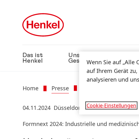
Zu Hauptinhalt springen
Zu Footer springen
Das ist
Unsere
Nach
Henkel
Geschäfte
Wenn Sie auf „Alle 
auf Ihrem Gerät zu,
analysieren und un
Home
Presse
Presseinformatione
Cookie-Einstellungen
04.11.2024
Düsseldorf
Formnext 2024: Industrielle und medizinisch