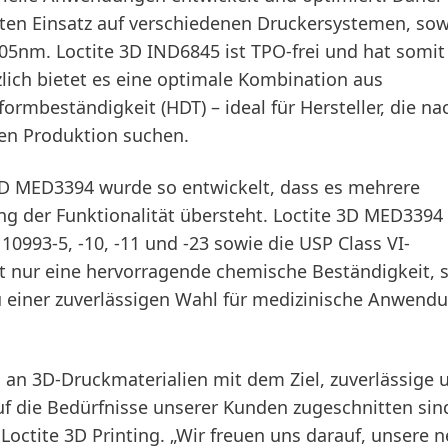
ten Einsatz auf verschiedenen Druckersystemen, sow
05nm. Loctite 3D IND6845 ist TPO-frei und hat somit
zlich bietet es eine optimale Kombination aus
mbeständigkeit (HDT) – ideal für Hersteller, die na
llen Produktion suchen.
3D MED3394
wurde so entwickelt, dass es mehrere
ng der Funktionalität übersteht. Loctite 3D MED3394 e
0993-5, -10, -11 und -23 sowie die USP Class VI-
cht nur eine hervorragende chemische Beständigkeit,
u einer zuverlässigen Wahl für medizinische Anwend
io an 3D-Druckmaterialien mit dem Ziel, zuverlässige 
uf die Bedürfnisse unserer Kunden zugeschnitten sind
 Loctite 3D Printing. „Wir freuen uns darauf, unsere 