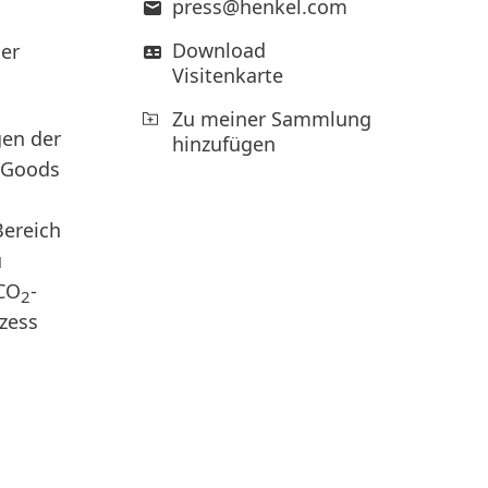
press@henkel.com
Download
der
Visitenkarte
Zu meiner Sammlung
gen der
hinzufügen
r Goods
Bereich
u
 CO
-
2
ozess