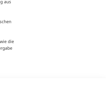
ng aus
tschen
wie die
ergabe