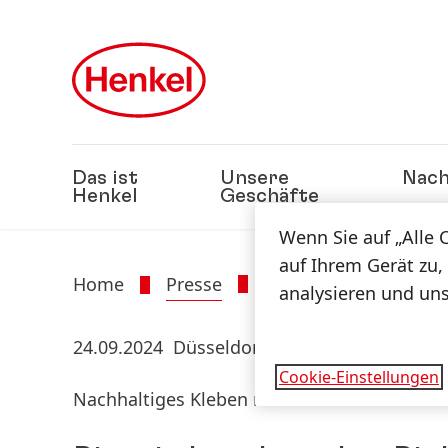
Zu Hauptinhalt springen
Zu Footer springen
Das ist
Unsere
Nach
Henkel
Geschäfte
Wenn Sie auf „Alle 
auf Ihrem Gerät zu,
Home
Presse
Presseinformatione
analysieren und un
24.09.2024
Düsseldorf
Cookie-Einstellungen
Nachhaltiges Kleben neu definiert mit Tec