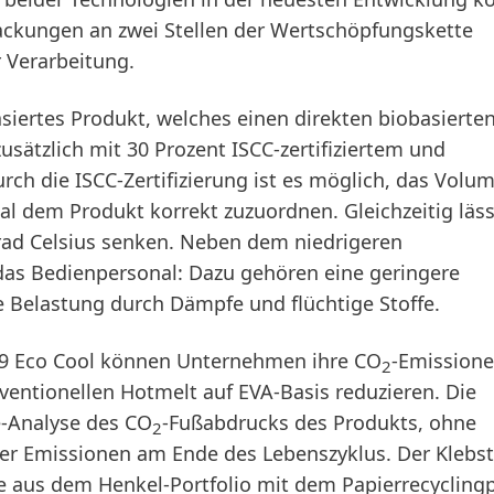
ackungen an zwei Stellen der Wertschöpfungskette
 Verarbeitung.
siertes Produkt, welches einen direkten biobasierten
sätzlich mit 30 Prozent ISCC-zertifiziertem und
rch die ISCC-Zertifizierung ist es möglich, das Volu
rial dem Produkt korrekt zuzuordnen. Gleichzeitig läss
ad Celsius senken. Neben dem niedrigeren
 das Bedienpersonal: Dazu gehören eine geringere
 Belastung durch Dämpfe und flüchtige Stoffe.
79 Eco Cool können Unternehmen ihre CO
-Emission
2
ventionellen Hotmelt auf EVA-Basis reduzieren. Die
e-Analyse des CO
-Fußabdrucks des Produkts, ohne
2
r Emissionen am Ende des Lebenszyklus. Der Klebsto
fe aus dem Henkel-Portfolio mit dem Papierrecycling