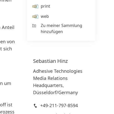
print
web
Zu meiner Sammlung
 Anteil
hinzufügen
men von
t sich
Sebastian
Hinz
Adhesive Technologies
Media Relations
en um
Headquarters,
Düsseldorf/Germany
ff ist
+49-211-797-8594
prozess