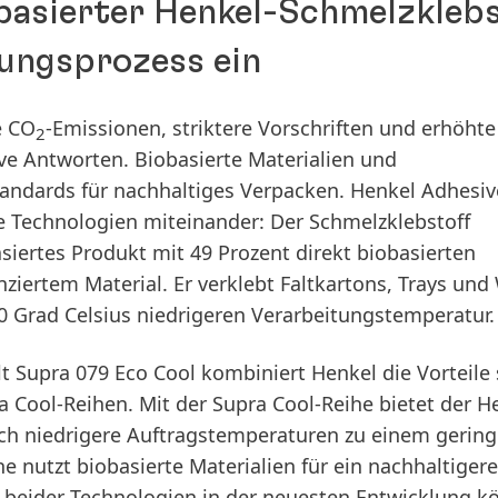
obasierter Henkel-Schmelzklebs
kungsprozess ein
e CO
-Emissionen, striktere Vorschriften und erhöhte
2
e Antworten. Biobasierte Materialien und
tandards für nachhaltiges Verpacken. Henkel Adhesiv
e Technologien miteinander: Der Schmelzklebstoff
siertes Produkt mit 49 Prozent direkt biobasierten
iertem Material. Er verklebt Faltkartons, Trays und
 Grad Celsius niedrigeren Verarbeitungstemperatur.
Supra 079 Eco Cool kombiniert Henkel die Vorteile 
Cool-Reihen. Mit der Supra Cool-Reihe bietet der He
urch niedrigere Auftragstemperaturen zu einem gerin
e nutzt biobasierte Materialien für ein nachhaltiger
beider Technologien in der neuesten Entwicklung k