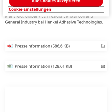
Alle Cookies akzeptieren
ist ein bedeutender Baustein, um diese Ambition
Cookie-Einstellungen
weiter in die Zukunft zu tragen“, resümiert Volker
Mansfeld, Global Vice President Metal Coil and
General Industry bei Henkel Adhesive Technologies.
Presseinformation
(586,6 KB)
Presseinformation
(128,61 KB)