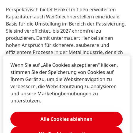
Perspektivisch bietet Henkel mit den erweiterten
Kapazitäten auch Weißblechherstellern eine ideale
Basis für die Umstellung im Bereich der Passivierung.
Sie sind verpflichtet, bis 2027 chromfrei zu
produzieren. Damit untermauert Henkel seinen
hohen Anspruch für sicherere, sauberere und
effizientere Prozesse in der Metallindustrie, der sich
in den drei Säulen des Leitfadens „REspect REthink
Wenn Sie auf „Alle Cookies akzeptieren“ klicken,
REinvent“ widerspiegelt. Das Ziel ist ein
stimmen Sie der Speicherung von Cookies auf
kontinuierlicher Optimierungsprozess, der auf der
Ihrem Gerät zu, um die Websitenavigation zu
Weiterentwicklung von Produkten, Prozessen und
verbessern, die Websitenutzung zu analysieren
Anwendungen basiert. Damit soll den Kunden ein
und unsere Marketingbemühungen zu
Höchstmaß an Leistung geboten und gleichzeitig die
unterstützen.
Ressourcen unseres Planeten geschont werden. „Wir
suchen kontinuierlich nach Möglichkeiten, die
Metallvorbehandlung für unsere Kunden, deren
Alle Cookies ablehnen
Mitarbeiter und die Umwelt nachhaltiger zu
gestalten. Die CO
-neutrale Produktion in Montornès
2