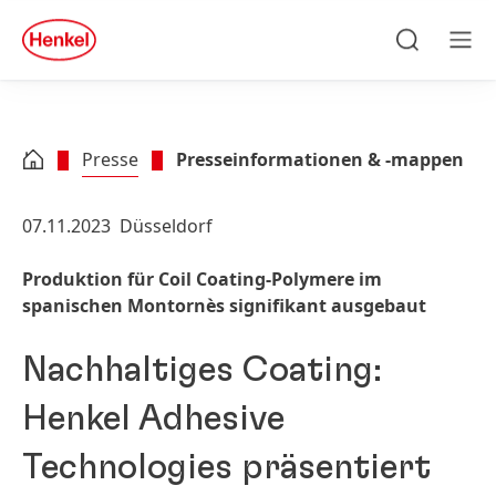
Zu Hauptinhalt springen
Zu Footer springen
quick
search
Suchen
Men
Presse
Presseinformationen & -mappen
07.11.2023
Düsseldorf
Produktion für Coil Coating-Polymere im
spanischen Montornès signifikant ausgebaut
Nachhaltiges Coating:
Henkel Adhesive
Technologies präsentiert