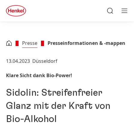
Zu Hauptinhalt springen
Zu Footer springen
quick
search
Suchen
Men
Presse
Presseinformationen & -mappen
13.04.2023
Düsseldorf
Klare Sicht dank Bio-Power!
Sidolin: Streifenfreier
Glanz mit der Kraft von
Bio-Alkohol