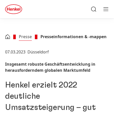
Zu Hauptinhalt springen
Zu Footer springen
quick
search
Suchen
Men
Presse
Presseinformationen & -mappen
07.03.2023
Düsseldorf
Insgesamt robuste Geschäftsentwicklung in
herausforderndem globalen Marktumfeld
Henkel erzielt 2022
deutliche
Umsatzsteigerung – gut