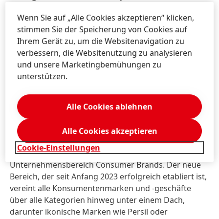
Zusammenführung der Unternehmensbereiche
Wenn Sie auf „Alle Cookies akzeptieren“ klicken,
Laundry & Home Care und Beauty Care in den
stimmen Sie der Speicherung von Cookies auf
integrierten Bereich Consumer Brands.
Ihrem Gerät zu, um die Websitenavigation zu
verbessern, die Websitenutzung zu analysieren
Neuer Unternehmensbereich
und unsere Marketingbemühungen zu
Consumer Brands erfolgreich
unterstützen.
etabliert
Ende Januar 2022 hatte Henkel eine der größten
Alle Cookies ablehnen
Veränderungen des Unternehmens in den letzten
Jahrzehnten angekündigt: die Zusammenführung der
Alle Cookies akzeptieren
beiden Konsumentengeschäfte Laundry & Home
Cookie-Einstellungen
Care und Beauty Care in den integrierten
Unternehmensbereich Consumer Brands. Der neue
Bereich, der seit Anfang 2023 erfolgreich etabliert ist,
vereint alle Konsumentenmarken und -geschäfte
über alle Kategorien hinweg unter einem Dach,
darunter ikonische Marken wie Persil oder