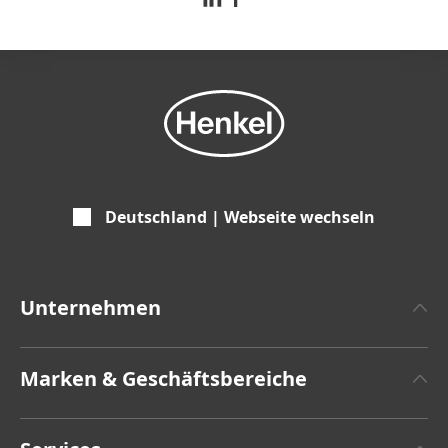
Deutschland | Webseite wechseln
Unternehmen
Über Henkel
Marken & Geschäftsbereiche
Henkel-Markendesign
Henkel Adhesive Technologies
Zahlen & Fakten