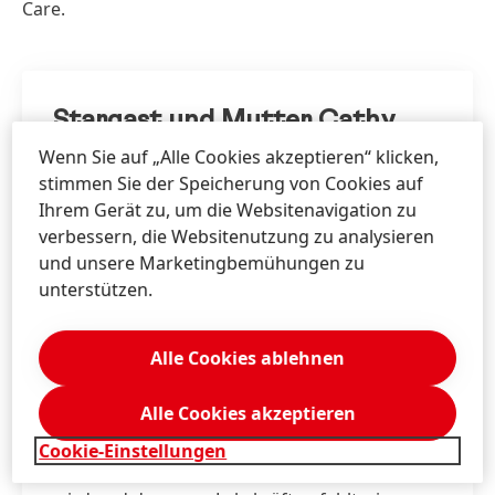
Care.
Stargast und Mutter Cathy
Wenn Sie auf „Alle Cookies akzeptieren“ klicken,
Hummels
stimmen Sie der Speicherung von Cookies auf
Auch für Cathy Hummels ist es eine
Ihrem Gerät zu, um die Websitenavigation zu
Herzensangelegenheit, dass Kinder
verbessern, die Websitenutzung zu analysieren
schwimmen lernen. Die Moderatorin und
und unsere Marketingbemühungen zu
Mutter eines 4-jährigen Sohnes hat erst
unterstützen.
kürzlich selbst die Erfahrung gemacht, eine:n
Schwimmlehrer:in für ihren Nachwuchs zu
Alle Cookies ablehnen
suchen: „Ich hatte das Glück, das Ludwig im
Urlaub an einem Schwimmkurs teilnehmen
Alle Cookies akzeptieren
konnte. Ich bin mir aber durchaus darüber im
Klaren, dass dieses Glück nur wenigen
Cookie-Einstellungen
Familien und Kindeern in Deutschland zu Teil