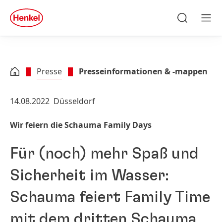
Zu Hauptinhalt springen
Zu Footer springen
quick
search
Suchen
Men
Presse
Presseinformationen & -mappen
14.08.2022
Düsseldorf
Wir feiern die Schauma Family Days
Für
(noch) mehr Spaß und
Sicherheit im Wasser:
Schauma feiert Family Time
mit dem dritten Schauma