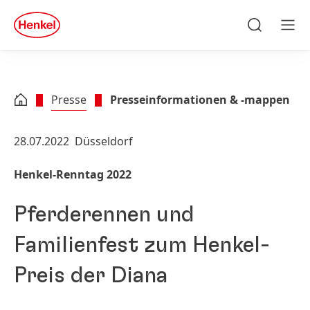
Zu Hauptinhalt springen
Zu Footer springen
quick
search
Suchen
Men
Presse
Presseinformationen & -mappen
28.07.2022
Düsseldorf
Henkel-Renntag 2022
Pferderennen und
Familienfest zum Henkel-
Preis der Diana