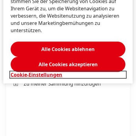
stimmen Sie der Speicherung von Cookies auf
Ihrem Gerät zu, um die Websitenavigation zu
verbessern, die Websitenutzung zu analysieren
und unsere Marketingbemühungen zu
Am 7. August 2022 wird bereits zum 17. Mal der
unterstützen.
Henkel-Preis der Diana in Düsseldorf-
Grafenberg ausgetragen.
Alle Cookies ablehnen
print
Alle Cookies akzeptieren
web
Cookie-Einstellungen
Zu meiner Sammlung hinzufügen