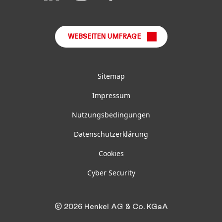
on
on
on
on
on
LinkedIn
Instagram
Facebook
YouTube
TikTok
WEBSEITEN UMFRAGE
Sitemap
Impressum
Nutzungsbedingungen
Datenschutzerklärung
Cookies
Cyber Security
© 2026 Henkel AG & Co. KGaA