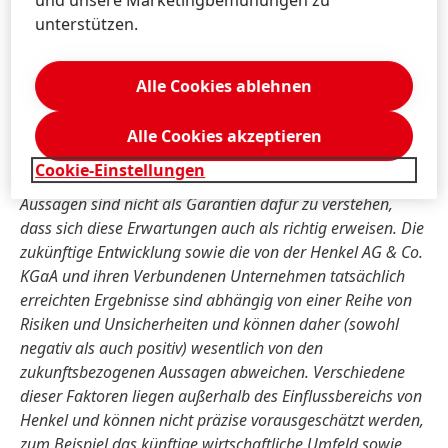
Vorgänge oder Entwicklungen beziehen und
unterstützen.
zukunftsgerichtete Aussagen darstellen können. Mit der
Verwendung von Worten wie erwarten, beabsichtigen,
planen, vorhersehen, davon ausgehen, glauben, schätzen
Alle Cookies ablehnen
und ähnlichen Formulierungen werden zukunftsgerichtete
Aussagen gekennzeichnet. Solche Aussagen beruhen auf
Alle Cookies akzeptieren
den gegenwärtigen Annahmen und Einschätzungen der
Cookie-Einstellungen
Unternehmensleitung der Henkel AG & Co. KGaA. Diese
Aussagen sind nicht als Garantien dafür zu verstehen,
dass sich diese Erwartungen auch als richtig erweisen. Die
zukünftige Entwicklung sowie die von der Henkel AG & Co.
KGaA und ihren Verbundenen Unternehmen tatsächlich
erreichten Ergebnisse sind abhängig von einer Reihe von
Risiken und Unsicherheiten und können daher
(sowohl
negativ als auch positiv) wesentlich von den
zukunftsbezogenen Aussagen abweichen. Verschiedene
dieser Faktoren liegen außerhalb des Einflussbereichs von
Henkel und können nicht präzise vorausgeschätzt werden,
zum Beispiel das künftige wirtschaftliche Umfeld sowie