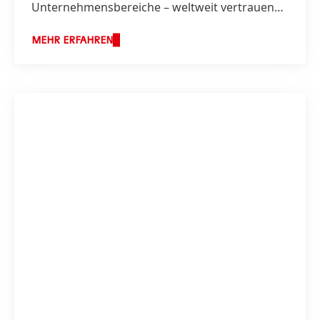
Unternehmensbereiche – weltweit vertrauen
Menschen auf Marken und Technologien von
Henkel.
MEHR ERFAHREN