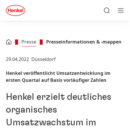
Zu Hauptinhalt springen
Zu Footer springen
quick
search
Suchen
Men
Presse
Presseinformationen & -mappen
29.04.2022
Düsseldorf
Henkel veröffentlicht Umsatzentwicklung im
ersten Quartal auf Basis vorläufiger Zahlen
Henkel erzielt deutliches
organisches
Umsatzwachstum im