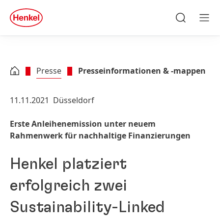
Zu Hauptinhalt springen
Zu Footer springen
quick
search
Suchen
Men
Presse
Presseinformationen & -mappen
11.11.2021
Düsseldorf
Erste Anleihenemission unter neuem
Rahmenwerk für nachhaltige Finanzierungen
Henkel platziert
erfolgreich zwei
Sustainability-Linked