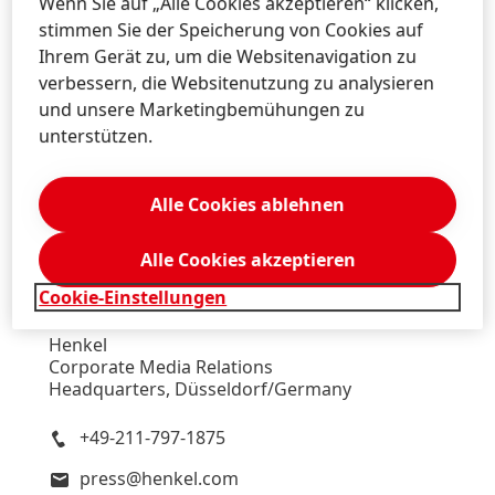
Wenn Sie auf „Alle Cookies akzeptieren“ klicken,
Headquarters, Düsseldorf/Germany
stimmen Sie der Speicherung von Cookies auf
Ihrem Gerät zu, um die Websitenavigation zu
+49-211-797-2606
verbessern, die Websitenutzung zu analysieren
press@henkel.com
und unsere Marketingbemühungen zu
unterstützen.
Download Visitenkarte
Zu meiner Sammlung hinzufügen
Alle Cookies ablehnen
Alle Cookies akzeptieren
Cookie-Einstellungen
Wulf
Klüppelholz
Henkel
Corporate Media Relations
Headquarters, Düsseldorf/Germany
+49-211-797-1875
press@henkel.com