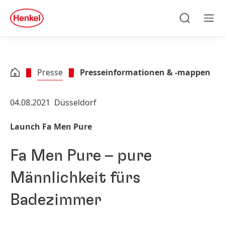
Zu Hauptinhalt springen
Zu Footer springen
quick
search
Suchen
Men
Presse
Presseinformationen & -mappen
04.08.2021
Düsseldorf
Launch Fa Men Pure
Fa Men Pure – pure
Männlichkeit fürs
Badezimmer