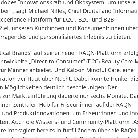
Adobes Innovationskraft und Ökosystem, um unsere
ben“, sagt Michael Nilles, Chief Digital and Informat
Experience Plattform für D2C-, B2C- und B2B-
iel, unseren Kund:innen und Konsument:innen über 
rragendes und personalisiertes Erlebnis zu bieten.“
rtical Brands“ auf seiner neuen RAQN-Plattform erfol
 entwickelte „Direct-to-Consumer“
(D2C) Beauty Care-
ür Männer anbietet. Und Kaloon Mindful Care, eine
ation der Haut über Nacht. Dabei konnte Henkel di
n Möglichkeiten deutlich beschleunigen: Der
s zur Markteinführung dauerte nur sechs Monate. Da
inen zentralen Hub für Friseur:innen auf der RAQN-
s und Produktinnovationen, um Friseur:innen und ih
eten. Auch die Wissens- und Community-Plattform „A
 interagiert bereits in fünf Ländern über die RAQN