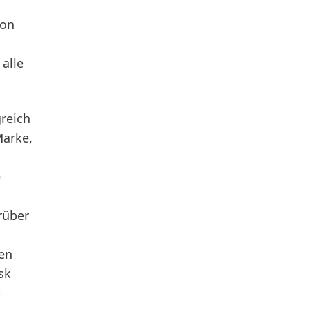
ion
alle
greich
Marke,
e
rüber
ren
sk
-