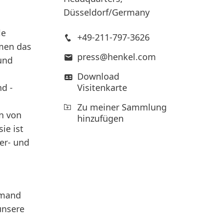
Düsseldorf/Germany
le
+49-211-797-3626
men das
press@henkel.com
und
Download
d -
Visitenkarte
Zu meiner Sammlung
n von
hinzufügen
ie ist
er- und
emand
unsere