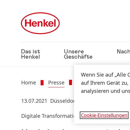
Zu Hauptinhalt springen
Zu Footer springen
Das ist
Unsere
Nach
Henkel
Geschäfte
Wenn Sie auf „Alle 
Home
Presse
Presseinformatione
auf Ihrem Gerät zu,
analysieren und un
13.07.2021
Düsseldorf
Cookie-Einstellungen
Digitale Transformation vorantreiben und W