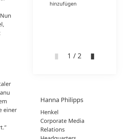
hinzufügen
pr
 Nun
w
l,
Z
t
hi
1 / 2
taler
tanu
Hanna
Philipps
nem
e einer
Henkel
Corporate Media
t.“
Relations
Headquarters,