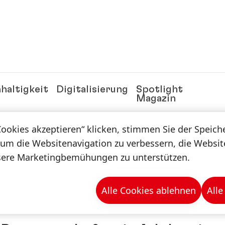
haltigkeit
Digitalisierung
Spotlight
Magazin
Cookies akzeptieren“ klicken, stimmen Sie der Speic
n & -mappen
 um die Websitenavigation zu verbessern, die Websi
sere Marketingbemühungen zu unterstützen.
Alle Cookies ablehnen
Alle
ettbewerbsvorteile schaffen