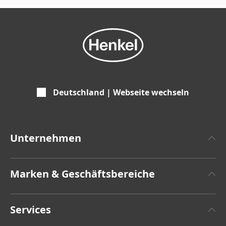
Deutschland | Webseite wechseln
Unternehmen
Über Henkel
Marken & Geschäftsbereiche
Henkel-Markendesign
Henkel Adhesive Technologies
Zahlen & Fakten
Services
Henkel Consumer Brands