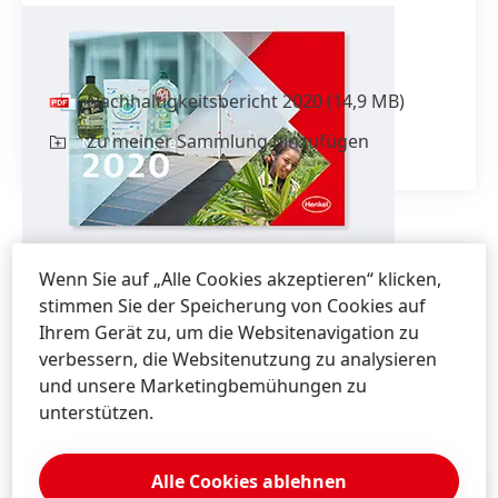
Nachhaltigkeits­bericht 2020
Nachhaltigkeits­bericht 2020
(14,9 MB)
Zu meiner Sammlung hinzufügen
Wenn Sie auf „Alle Cookies akzeptieren“ klicken,
stimmen Sie der Speicherung von Cookies auf
Ihrem Gerät zu, um die Websitenavigation zu
verbessern, die Websitenutzung zu analysieren
und unsere Marketingbemühungen zu
unterstützen.
Konferenzinformationen
Alle Cookies ablehnen