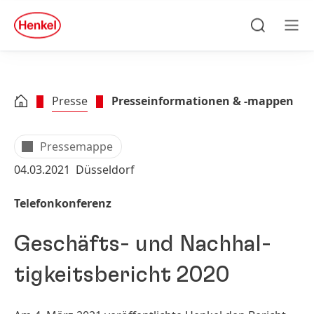
Zu Hauptinhalt springen
Zu Footer springen
quick
search
Suchen
Men
Presse
Presseinformationen & -mappen
Pressemappe
04.03.2021
Düsseldorf
Telefonkonferenz
Geschäfts- und Nach­hal­
tig­keits­bericht 2020