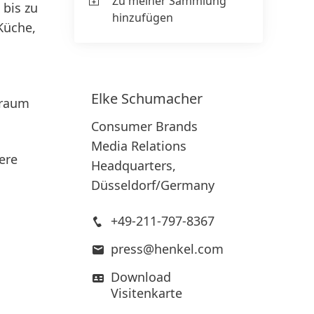
Zu meiner Sammlung
 bis zu
hinzufügen
Küche,
Elke
Schumacher
traum
Consumer Brands
Media Relations
ere
Headquarters,
Düsseldorf/Germany
+49-211-797-8367
press@henkel.com
Download
Visitenkarte