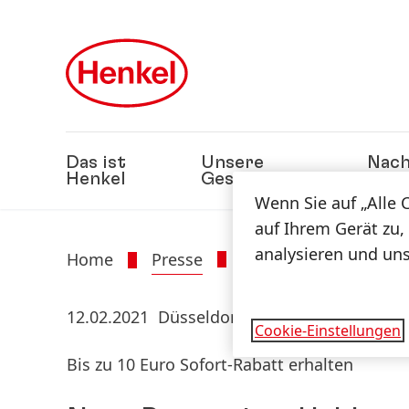
Zu Hauptinhalt springen
Zu Footer springen
Das ist
Unsere
Nach
Henkel
Geschäfte
Wenn Sie auf „Alle 
auf Ihrem Gerät zu,
analysieren und un
Home
Presse
Presseinformatione
12.02.2021
Düsseldorf
Cookie-Einstellungen
Bis zu 10 Euro Sofort-Rabatt erhalten