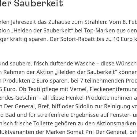
der Sauberkeit
klen Jahreszeit das Zuhause zum Strahlen: Vom 8. Fe
tion „Helden der Sauberkeit“ bei Top-Marken aus den
ger kräftig sparen. Der Sofort-Rabatt bis zu 10 Euro 
und saubere, frisch duftende Wäsche – diese Wünsche
Im Rahmen der Aktion „Helden der Sauberkeit“ könne
 Produkten 2 Euro sparen, bei 7 teilnehmenden Pro
5 Euro. Ob Textilpflege mit
Vernel
, Fleckenentfernun
endes Geschirr – all diese Henkel-Produkte nehmen a
ch
Der General, Bref, biff
oder
Sidolin
zur Reinigung v
Bad und für streifenfreie Ergebnisse auf Fenster- 
nisch frische Toilette gehören zu den Aktionsmarken
uktvarianten der Marken Somat Pril Der General, biff