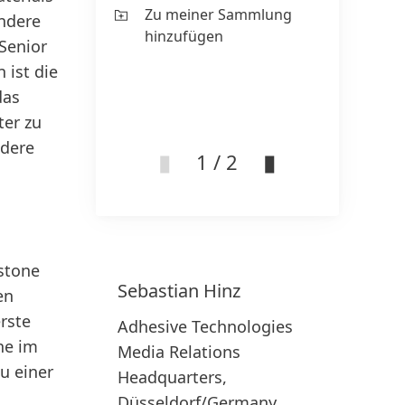
Zu meiner Sammlung
andere
pr
hinzufügen
 Senior
w
 ist die
Z
das
hi
ter zu
ndere
1 / 2
stone
Sebastian
Hinz
en
rste
Adhesive Technologies
ne im
Media Relations
u einer
Headquarters,
Düsseldorf/Germany