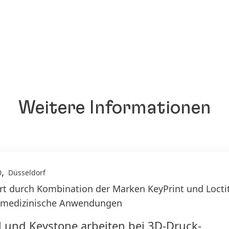
Weitere Informationen
,
0
Düsseldorf
t durch Kombination der Marken KeyPrint und Locti
nmedizinische Anwendungen
 und Keystone arbeiten bei 3D-Druck-