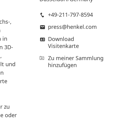
+49-211-797-8594
chs-,
press@henkel.com
n
 in
Download
Visitenkarte
on 3D-
,
Zu meiner Sammlung
lt und
hinzufügen
en
rte
r zu
te oder