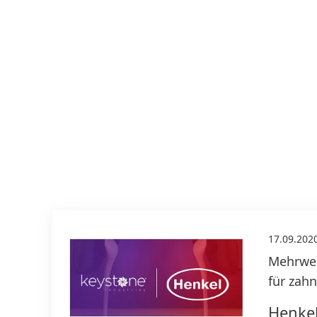
17.09.202
Mehrwer
für zah
Henkel