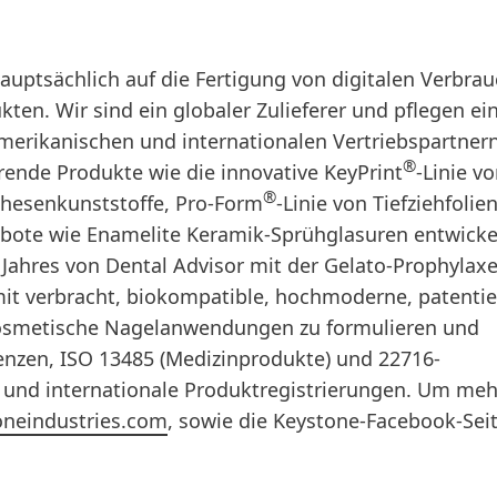
auptsächlich auf die Fertigung von digitalen Verbrau
en. Wir sind ein globaler Zulieferer und pflegen ei
amerikanischen und internationalen Vertriebspartnern
®
ende Produkte wie die innovative KeyPrint
-Linie v
®
hesenkunststoffe, Pro-Form
-Linie von Tiefziehfolien
bote wie Enamelite Keramik-Sprühglasuren entwicke
Jahres von Dental Advisor mit der Gelato-Prophylax
amit verbracht, biokompatible, hochmoderne, patentie
kosmetische Nagelanwendungen zu formulieren und
zenzen, ISO 13485 (Medizinprodukte) und 22716-
n und internationale Produktregistrierungen. Um meh
toneindustries.com
, sowie die Keystone-Facebook-Sei