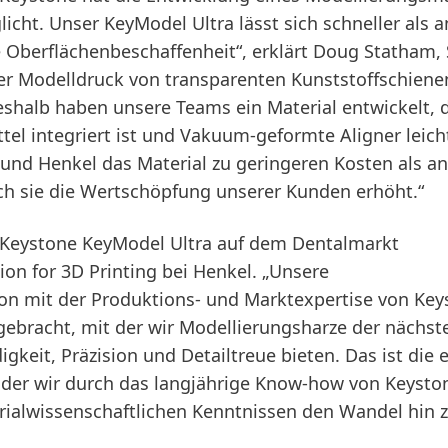
cht. Unser KeyModel Ultra lässt sich schneller als 
e Oberflächenbeschaffenheit“, erklärt Doug Statham,
„Der Modelldruck von transparenten Kunststoffschienen
shalb haben unsere Teams ein Material entwickelt, 
tel integriert ist und Vakuum-geformte Aligner leich
 und Henkel das Material zu geringeren Kosten als a
ch sie die Wertschöpfung unserer Kunden erhöht.“
 Keystone KeyModel Ultra auf dem Dentalmarkt
ion for 3D Printing bei Henkel. „Unsere
on mit der Produktions- und Marktexpertise von Key
rgebracht, mit der wir Modellierungsharze der nächst
keit, Präzision und Detailtreue bieten. Das ist die e
 der wir durch das langjährige Know-how von Keysto
alwissenschaftlichen Kenntnissen den Wandel hin z