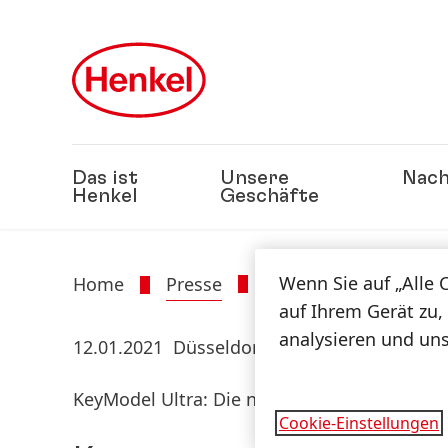
Zu Hauptinhalt springen
Zu Footer springen
Das ist
Unsere
Nach
Henkel
Geschäfte
Wenn Sie auf „Alle 
Home
Presse
Presseinformatione
auf Ihrem Gerät zu,
analysieren und un
12.01.2021
Düsseldorf und Gibbstown, New 
KeyModel Ultra: Die nächste Generation vo
Cookie-Einstellungen