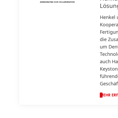
Lösun
Henkel 
Koopera
Fertigu
die Zus
um Dent
Technol
auch Har
Keyston
führend
Geschäf
MEHR ER