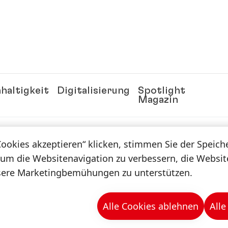
haltigkeit
Digitalisierung
Spotlight
Magazin
Cookies akzeptieren“ klicken, stimmen Sie der Speic
n & -mappen
 um die Websitenavigation zu verbessern, die Websi
sere Marketingbemühungen zu unterstützen.
Jersey / USA
n Dental-Modellierungen
Alle Cookies ablehnen
Alle