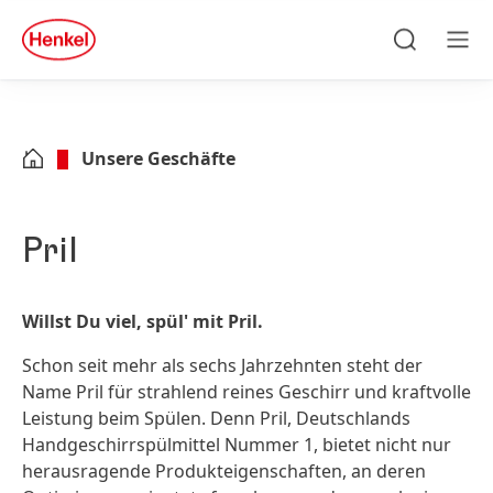
Zu Hauptinhalt springen
Zu Footer springen
quick
search
Suchen
Men
Unsere Geschäfte
Pril
Willst Du viel, spül' mit Pril.
Schon seit mehr als sechs Jahrzehnten steht der
Name Pril für strahlend reines Geschirr und kraftvolle
Leistung beim Spülen. Denn Pril, Deutschlands
Handgeschirrspülmittel Nummer 1, bietet nicht nur
herausragende Produkteigenschaften, an deren