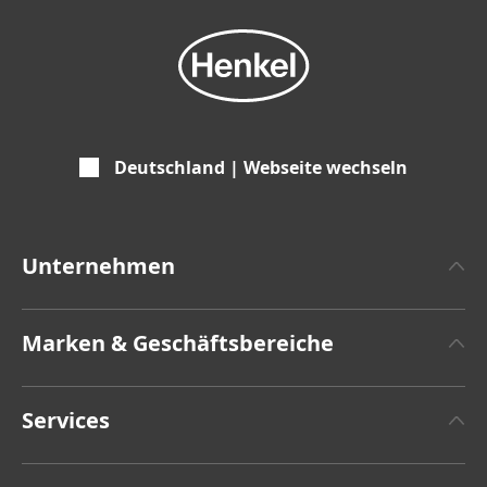
Deutschland | Webseite wechseln
Unternehmen
Über Henkel
Marken & Geschäftsbereiche
Henkel-Markendesign
Henkel Adhesive Technologies
Zahlen & Fakten
Services
Henkel Consumer Brands
Pressemitteilungen
Jobs & Bewerbung