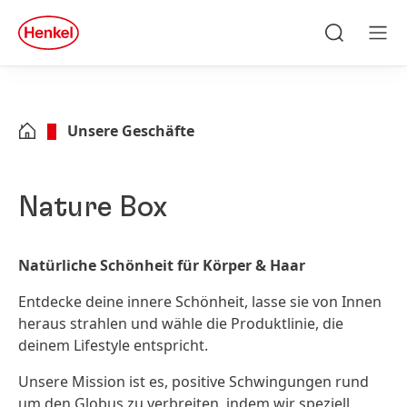
Zu Hauptinhalt springen
Zu Footer springen
quick
search
Suchen
Men
Unsere Geschäfte
Nature Box
Natürliche Schönheit für Körper & Haar
Entdecke deine innere Schönheit, lasse sie von Innen
heraus strahlen und wähle die Produktlinie, die
deinem Lifestyle entspricht.
Unsere Mission ist es, positive Schwingungen rund
um den Globus zu verbreiten, indem wir speziell