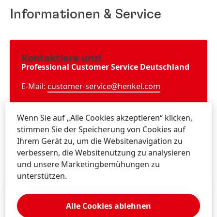
Informationen & Service
Kontaktiere uns!
Professional Customer Service Deutschland
E-Mail:
customer-service@henkel.com
Wenn Sie auf „Alle Cookies akzeptieren“ klicken,
Phone: 040-88242781 zum Ortstarif
stimmen Sie der Speicherung von Cookies auf
Ihrem Gerät zu, um die Websitenavigation zu
Montags bis donnerstags 09:00 – 17:00 Uhr
verbessern, die Websitenutzung zu analysieren
und unsere Marketingbemühungen zu
unterstützen.
Alle Cookies ablehnen