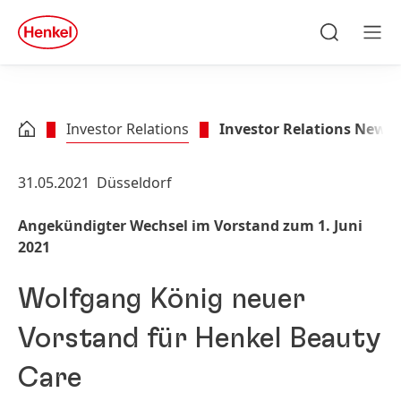
Zu Hauptinhalt springen
Zu Footer springen
quick
search
Suchen
Men
Investor Relations
Investor Relations News
31.05.2021
Düsseldorf
Angekündigter Wechsel im Vorstand zum 1. Juni
2021
Wolfgang König neuer
Vorstand für Henkel Beauty
Care