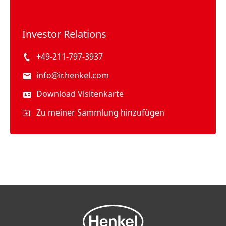
Investor Relations
+49-211-797-3937
info@ir.henkel.com
Download Visitenkarte
Zu meiner Sammlung hinzufügen