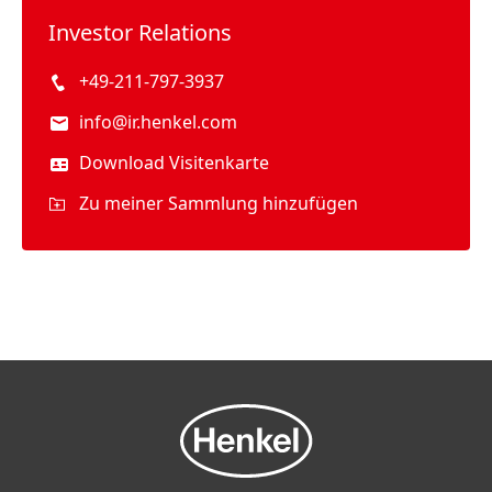
Investor Relations
+49-211-797-3937
info@ir.henkel.com
Download Visitenkarte
Zu meiner Sammlung hinzufügen