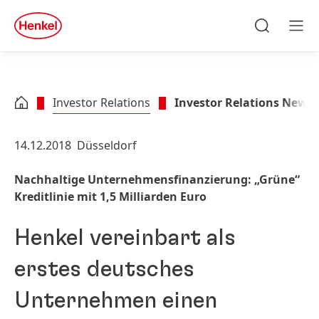
Zu Hauptinhalt springen
Zu Footer springen
quick
search
Suchen
Men
Investor Relations
Investor Relations News
14.12.2018
Düsseldorf
Nachhaltige Unternehmensfinanzierung: „Grüne“
Kreditlinie mit 1,5 Milliarden Euro
Henkel vereinbart als
erstes deutsches
Unternehmen einen