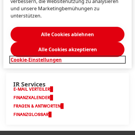
Investor Relations
verbessern, die Websitenutzung zu analysieren
und unsere Marketingbemühungen zu
+49-211-797-3937
unterstützen.
info@ir.henkel.com
Alle Cookies ablehnen
Download Visitenkarte
Zu meiner Sammlung hinzufügen
Alle Cookies akzeptieren
Cookie-Einstellungen
IR Services
E-MAIL VERTEILER
FINANZKALENDER
FRAGEN & ANTWORTEN
FINANZGLOSSAR