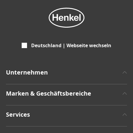
Deutschland | Webseite wechseln
Unternehmen
Über Henkel
Marken & Geschäftsbereiche
Henkel-Markendesign
Henkel Adhesive Technologies
Zahlen & Fakten
Services
Henkel Consumer Brands
Pressemitteilungen
Jobs & Bewerbung