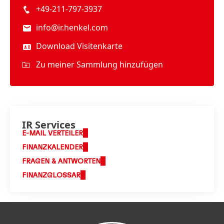
+49-211-797-3937
info@ir.henkel.com
Download Visitenkarte
Zu meiner Sammlung hinzufügen
IR Services
E-MAIL VERTEILER
FINANZKALENDER
FRAGEN & ANTWORTEN
FINANZGLOSSAR