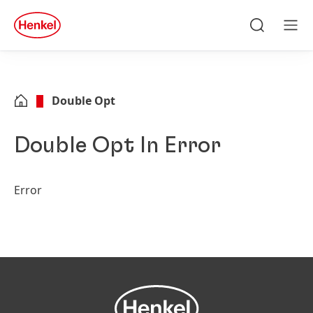
Zu Hauptinhalt springen
Zu Footer springen
quick
search
Suchen
Men
Double Opt
Double Opt In Error
Error