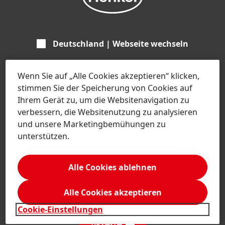
Deutschland | Webseite wechseln
Wenn Sie auf „Alle Cookies akzeptieren“ klicken,
stimmen Sie der Speicherung von Cookies auf
Unternehmen
Ihrem Gerät zu, um die Websitenavigation zu
verbessern, die Websitenutzung zu analysieren
Über Henkel
Marken & Geschäftsbereiche
und unsere Marketingbemühungen zu
unterstützen.
Henkel-Markendesign
Henkel Adhesive Technologies
Zahlen & Fakten
Services
Alle Cookies ablehnen
Henkel Consumer Brands
Pressemitteilungen
Jobs & Bewerbung
Alle Cookies akzeptieren
SDS, TDS, RoHS, RDS, Produkt Datenblätter
Geschäftsberichte
Aktienkurse
Cookie-Einstellungen