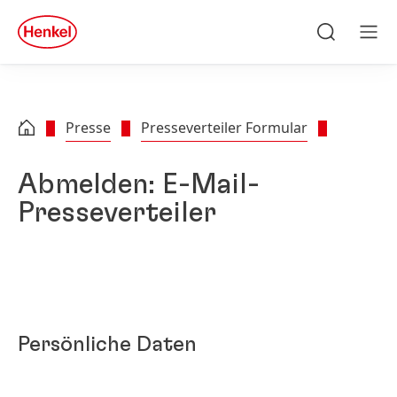
Zu Hauptinhalt springen
Zu Footer springen
quick
search
Suchen
Men
Presse
Presseverteiler Formular
Abmelden: E-Mail-
Presseverteiler
Persönliche Daten