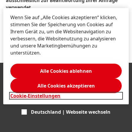
ausschließlich zur Beantwortung Ihrer Anfrage
verwendet.
Wenn Sie auf „Alle Cookies akzeptieren“ klicken,
Anti-Roboter-Verifizierung
stimmen Sie der Speicherung von Cookies auf
Hier klicken
Ihrem Gerät zu, um die Websitenavigation zu
Friendly
Captcha ⇗
verbessern, die Websitenutzung zu analysieren
und unsere Marketingbemühungen zu
unterstützen.
Alle Cookies ablehnen
Alle Cookies akzeptieren
Cookie-Einstellungen
Deutschland | Webseite wechseln