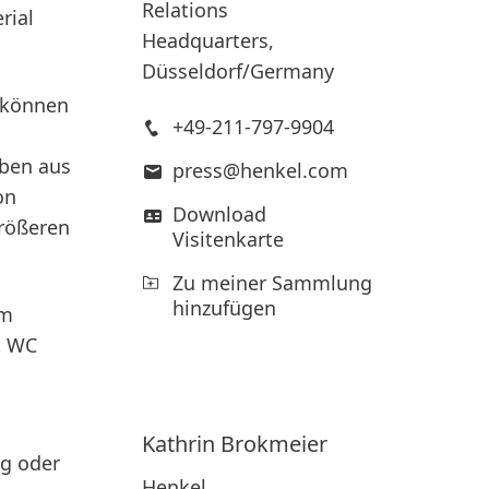
Relations
rial
Headquarters,
Düsseldorf/Germany
e können
+49-211-797-9904
uben aus
press@henkel.com
on
Download
größeren
Visitenkarte
Zu meiner Sammlung
hinzufügen
em
t WC
Kathrin
Brokmeier
ng oder
Henkel