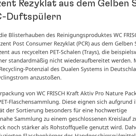
zent Rezyklat aus dem Gelben 
C-Duftspülern
 die Blisterhauben des Reinigungsproduktes WC FRIS
rozent Post Consumer Rezyklat
(PCR) aus dem Gelben 
zent aus recycelten PET-Schalen
(Trays), die beispiel
her standardmäßig nicht wiederaufbereitet werden. 
Recycling-Potenzial des Dualen Systems in Deutschl
yclingstrom anzustoßen.
Verpackung von WC FRISCH Kraft Aktiv Pro Nature Pac
PET-Flaschensammlung. Diese eignen sich aufgrund i
t der Sortierung besonders für eine hochwertige
snahe Sammlung zu einem geschlossenen Kreislauf z
ack noch stärker als Rohstoffquelle genutzt wird. Dah
duzierten
Flaschenkörper des Handgeschirrspülmittels