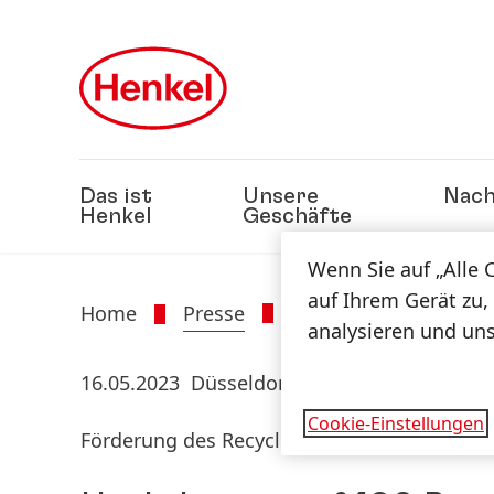
Zu Hauptinhalt springen
Zu Footer springen
Das ist
Unsere
Nach
Henkel
Geschäfte
Wenn Sie auf „Alle 
auf Ihrem Gerät zu,
Home
Presse
Presseinformatione
analysieren und un
16.05.2023
Düsseldorf
Cookie-Einstellungen
Förderung des Recyclings von PET-Schalen