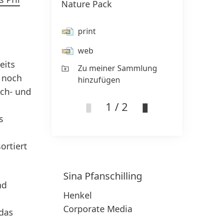
Nature Pack
pr
w
print
Z
web
hi
eits
Zu meiner Sammlung
k noch
hinzufügen
sch- und
1 / 2
s
ortiert
Sina
Pfanschilling
nd
Henkel
Corporate Media
 das