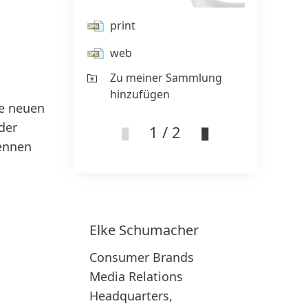
Lightbox
öffnen
print
web
Zu meiner Sammlung
hinzufügen
ie neuen
der
1 / 2
rennen
Elke
Schumacher
Consumer Brands
Media Relations
Headquarters,