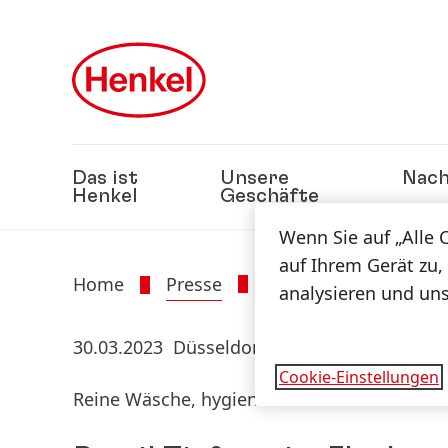
Zu Hauptinhalt springen
Zu Footer springen
Das ist
Unsere
Nach
Henkel
Geschäfte
Wenn Sie auf „Alle 
auf Ihrem Gerät zu,
Home
Presse
Presseinformatione
analysieren und un
30.03.2023
Düsseldorf
Cookie-Einstellungen
Reine Wäsche, hygienisch frische Maschine