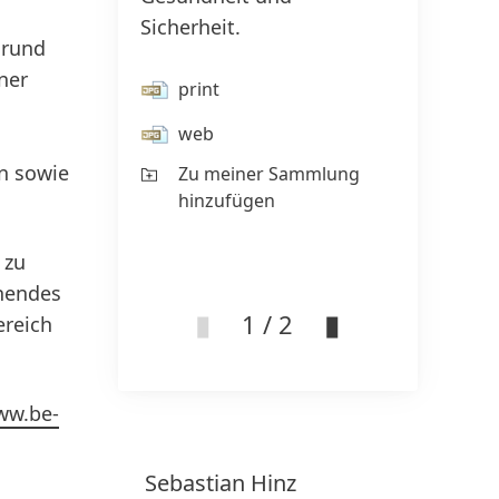
Sicherheit.
bereit
 rund
diesb
ner
Austa
print
web
pr
en sowie
Zu meiner Sammlung
w
hinzufügen
Z
 zu
hi
chendes
1 / 2
ereich
ww.be-
Sebastian
Hinz