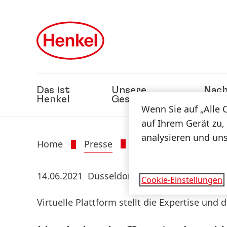
Zu Hauptinhalt springen
Zu Footer springen
Das ist
Unsere
Nach
Henkel
Geschäfte
Wenn Sie auf „Alle 
auf Ihrem Gerät zu,
analysieren und un
Home
Presse
Presseinformatione
14.06.2021
Düsseldorf
Cookie-Einstellungen
Virtuelle Plattform stellt die Expertise un