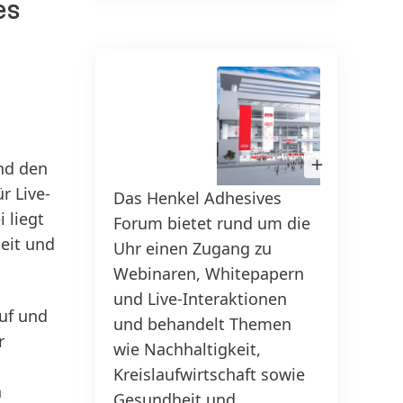
es
150 Jahre Henkel
Pioniergeist bedeutet, Fortschritt
ziel­gerichtet zu gestalten. Erfahre,
Sus
wie wir Wandel als Chance nutzen
20
und Inno­vation, Nachhaltigkeit &
Ver­ant­wor­tung voran­treiben, um
Bild
nd den
in
eine bessere Zukunft zu schaffen.
Lightbox
r Live-
Das Henkel Adhesives
Henke
öffnen
Gemeinsam.
 liegt
Forum bietet rund um die
Henke
eit und
Uhr einen Zugang zu
einem
150 JAHRE HENKEL
Webinaren, Whitepapern
Wisse
und Live-Interaktionen
neue 
auf und
und behandelt Themen
gesch
r
wie Nachhaltigkeit,
Infor
Kreislaufwirtschaft sowie
zentr
n
Gesundheit und
Verpa