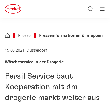
Zu Hauptinhalt springen
Zu Footer springen
quick
search
Suchen
Men
Presse
Presseinformationen & -mappen
19.03.2021
Düsseldorf
Wäscheservice in der Drogerie
Persil Service baut
Kooperation mit dm-
drogerie markt weiter aus