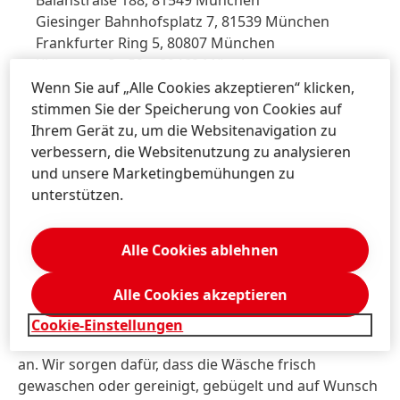
Balanstraße 188, 81549 München
Giesinger Bahnhofsplatz 7, 81539 München
Frankfurter Ring 5, 80807 München
Klenzestraße 52a, 80469 München
Forstenrieder Allee 61, 81476 München
Wenn Sie auf „Alle Cookies akzeptieren“ klicken,
Landsberger Strasse 515, 81241 München
stimmen Sie der Speicherung von Cookies auf
Bunzlauer Platz 7, 80922 München
Ihrem Gerät zu, um die Websitenavigation zu
Leopoldstraße 23, 80802 München
verbessern, die Websitenutzung zu analysieren
Schleißheimer Straße 506, 80933 München
und unsere Marketingbemühungen zu
Alfred-Arndt-Straße 1, 80807 München
unterstützen.
Weißenburger Straße 41, 81667 München
Alle Cookies ablehnen
Über Persil Service
Persil Service ist Textilreinigung und Wäscheservice in
Alle Cookies akzeptieren
einem – über Packstationen, Postfilialen, am
Arbeitsplatz, eine Wunschadresse oder in
Cookie-Einstellungen
teilnehmenden Filialen von dm bieten wir den Service
an. Wir sorgen dafür, dass die Wäsche frisch
gewaschen oder gereinigt, gebügelt und auf Wunsch