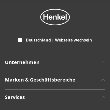
Deutschland | Webseite wechseln
Unternehmen
Über Henkel
Marken & Geschäftsbereiche
Henkel-Markendesign
Henkel Adhesive Technologies
Zahlen & Fakten
Services
Henkel Consumer Brands
Pressemitteilungen
Jobs & Bewerbung