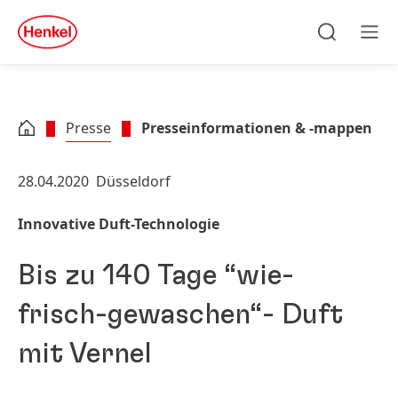
Zu Hauptinhalt springen
Zu Footer springen
quick
search
Suchen
Men
Presse
Presseinformationen & -mappen
28.04.2020
Düsseldorf
Innovative Duft-Technologie
Bis zu 140 Tage “wie-
frisch-gewaschen“- Duft
mit Vernel