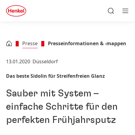
Zu Hauptinhalt springen
Zu Footer springen
quick
search
Suchen
Men
Presse
Presseinformationen & -mappen
13.01.2020
Düsseldorf
Das beste Sidolin für Streifenfreien Glanz
Sauber mit System –
einfache Schritte für den
perfekten Frühjahrsputz