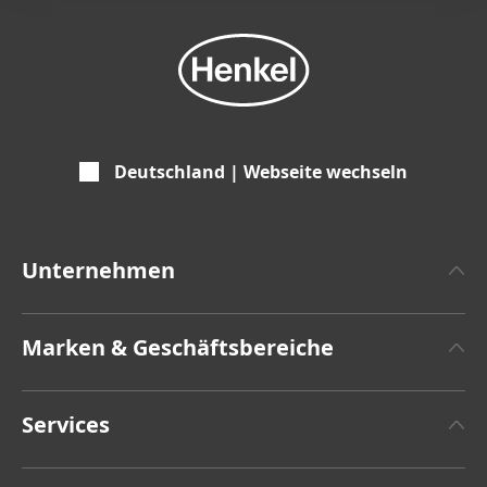
Deutschland | Webseite wechseln
Unternehmen
Über Henkel
Marken & Geschäftsbereiche
Henkel-Markendesign
Henkel Adhesive Technologies
Zahlen & Fakten
Services
Henkel Consumer Brands
Pressemitteilungen
Jobs & Bewerbung