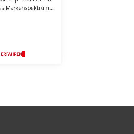
es Markenspektrum
en drei Kategorien
pflege, Haarstyling
Haarcoloration.
 ERFAHREN