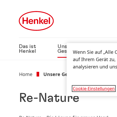
Zu Hauptinhalt springen
Zu Footer springen
Das ist
Unsere
Nach
Henkel
Geschäfte
Wenn Sie auf „Alle 
auf Ihrem Gerät zu,
analysieren und un
Home
Unsere Geschäfte
Cookie-Einstellungen
Re-Nature