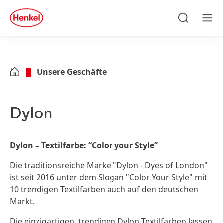
Zu Hauptinhalt springen
Zu Footer springen
quick
search
Suchen
Men
Unsere Geschäfte
Dylon
Dylon – Textilfarbe: “Color your Style”
Die traditionsreiche Marke "Dylon - Dyes of London"
ist seit 2016 unter dem Slogan "Color Your Style" mit
10 trendigen Textilfarben auch auf den deutschen
Markt.
Die einzigartigen, trendigen Dylon Textilfarben lassen