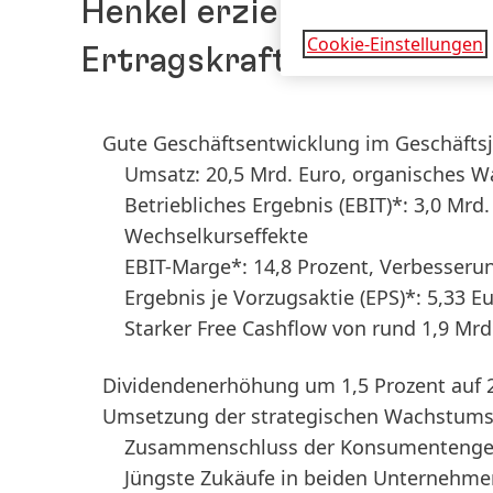
Henkel erzielt 2025 orga
Cookie-Einstellungen
Ertragskraft durch Innov
Gute Geschäftsentwicklung im Geschäfts
Umsatz: 20,5 Mrd. Euro, organisches W
Betriebliches Ergebnis
(EBIT)*: 3,0 Mrd
Wechselkurseffekte
EBIT-Marge*: 14,8 Prozent, Verbesser
Ergebnis je Vorzugsaktie
(EPS)*: 5,33 E
Starker Free Cashflow von rund 1,9 Mrd
Dividendenerhöhung um 1,5 Prozent auf 2
Umsetzung der strategischen Wachstums
Zusammenschluss der Konsumentengesc
Jüngste Zukäufe in beiden Unternehm