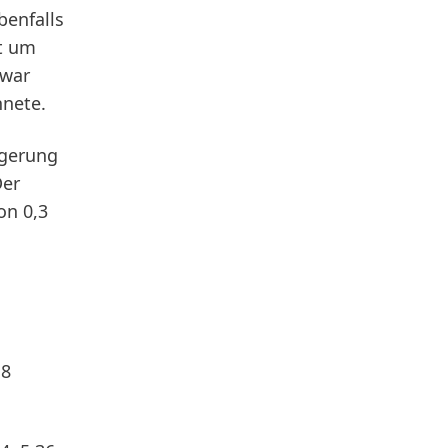
enfalls
gt um
 war
hnete.
igerung
Der
on 0,3
,8