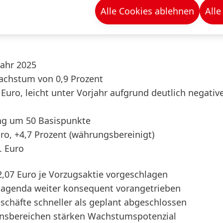
nisches Wachstum und steiger
Alle Cookies ablehnen
Alle
ationen und mehr Effizienz
jahr 2025
achstum von 0,9 Prozent
. Euro, leicht unter Vorjahr aufgrund deutlich negativ
ung um 50 Basispunkte
uro, +4,7 Prozent
(währungsbereinigt)
. Euro
,07 Euro je Vorzugsaktie vorgeschlagen
agenda weiter konsequent vorangetrieben
häfte schneller als geplant abgeschlossen
ensbereichen stärken Wachstumspotenzial