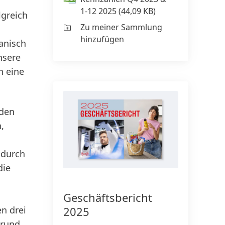
1-12 2025
(44,09 KB)
lgreich
Zu meiner Sammlung
hinzufügen
anisch
nsere
n eine
 den
,
 durch
die
Geschäfts­bericht
2025
en drei
 rund