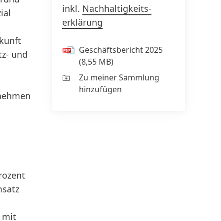
inkl.
Nachhaltig­keits­
ial
erklärung
kunft
Geschäfts­bericht 2025
tz- und
(8,55 MB)
Zu meiner Sammlung
hinzufügen
rnehmen
rozent
msatz
 mit