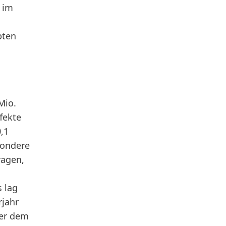
 im
bten
Mio.
fekte
,1
sondere
ragen,
s
lag
rjahr
ber dem