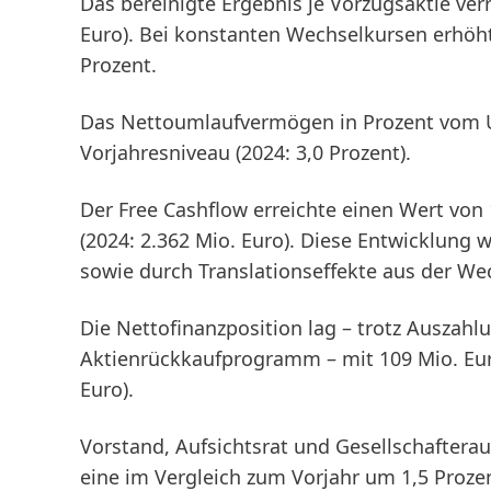
Das
bereinigte Ergebnis je Vorzugsaktie
verr
Euro). Bei konstanten Wechselkursen erhöht
Prozent.
Das
Nettoumlaufvermögen
in Prozent vom 
Vorjahresniveau (2024: 3,0 Prozent).
Der
Free Cashflow
erreichte einen Wert von
(2024: 2.362 Mio. Euro). Diese Entwicklun
sowie durch Translationseffekte aus der W
Die
Nettofinanzposition
lag – trotz Auszahl
Aktienrückkaufprogramm – mit 109 Mio. Eur
Euro).
Vorstand, Aufsichtsrat und Gesellschafter
eine im Vergleich zum Vorjahr um 1,5 Proz