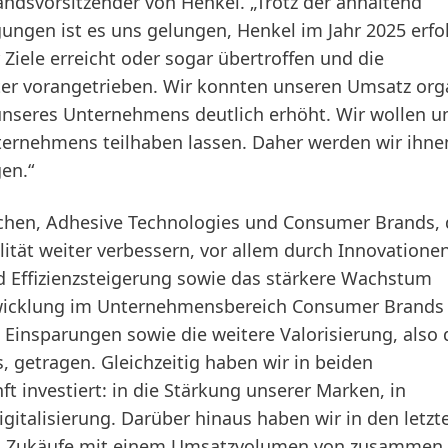
ndsvorsitzender von Henkel. „Trotz der anhaltend
ngen ist es uns gelungen, Henkel im Jahr 2025 erfo
 Ziele erreicht oder sogar übertroffen und die
er vorangetrieben. Wir konnten unseren Umsatz org
 unseres Unternehmens deutlich erhöht. Wir wollen u
ternehmens teilhaben lassen. Daher werden wir ihne
en.“
chen, Adhesive Technologies und Consumer Brands,
lität weiter verbessern, vor allem durch Innovationen
Effizienzsteigerung sowie das stärkere Wachstum
twicklung im Unternehmensbereich Consumer Brands
 Einsparungen sowie die weitere Valorisierung, also 
, getragen. Gleichzeitig haben wir in beiden
 investiert: in die Stärkung unserer Marken, in
gitalisierung. Darüber hinaus haben wir in den letzt
n Zukäufe mit einem Umsatzvolumen von zusammen