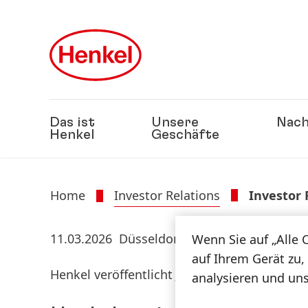
Zu Hauptinhalt springen
Zu Footer springen
Das ist
Unsere
Nach
Henkel
Geschäfte
Home
Investor Relations
Investor
11.03.2026
Düsseldorf
Wenn Sie auf „Alle 
auf Ihrem Gerät zu,
Henkel veröffentlicht Jahresergebnisse für 2
analysieren und un