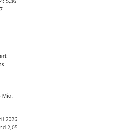
4: 5,36
,7
ert
ns
 Mio.
il 2026
nd 2,05