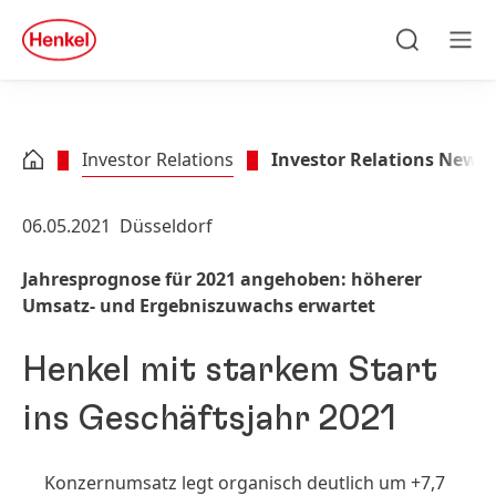
Zu Hauptinhalt springen
Zu Footer springen
quick
search
Suchen
Men
Investor Relations
Investor Relations News
06.05.2021
Düsseldorf
Jahresprognose für 2021 angehoben: höherer
Umsatz- und Ergebniszuwachs erwartet
Henkel mit starkem Start
ins Geschäftsjahr 2021
Konzernumsatz legt organisch deutlich um +7,7