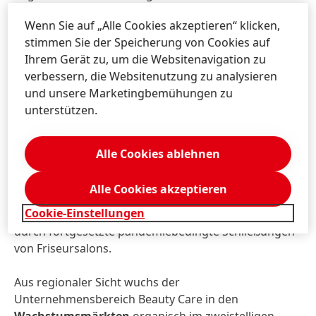
vielen Ländern erzielte das
Friseurgeschäft
im ersten
Wenn Sie auf „Alle Cookies akzeptieren“ klicken,
Quartal 2021 ein sehr starkes organisches
stimmen Sie der Speicherung von Cookies auf
Umsatzwachstum. Dies war vor allem getrieben
Ihrem Gerät zu, um die Websitenavigation zu
durch einen deutlichen Anstieg in unserem
verbessern, die Websitenutzung zu analysieren
Kernmarkt Nordamerika sowie bedingt durch eine
und unsere Marketingbemühungen zu
relativ niedrige Vergleichsbasis, da das
unterstützen.
Vorjahresquartal bereits stark negativ durch die
COVID-19-Pandemie beeinflusst war. Die Regionen
Lateinamerika und Asien (ohne Japan) wuchsen im
Alle Cookies ablehnen
zweistelligen Prozentbereich und auch die Region
Afrika/Nahost zeigte ein deutliches Wachstum.
Alle Cookies akzeptieren
Demgegenüber lagen die Regionen West- und
Cookie-Einstellungen
Osteuropa unter Vorjahr, im Wesentlichen bedingt
durch fortgesetzte pandemiebedingte Schließungen
von Friseursalons.
Aus regionaler Sicht wuchs der
Unternehmensbereich Beauty Care in den