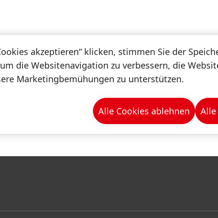
Cookies akzeptieren“ klicken, stimmen Sie der Speic
 um die Websitenavigation zu verbessern, die Websi
sere Marketingbemühungen zu unterstützen.
haltigkeit
Digitalisierung
Spotlight
Magazin
Alle Cookies ablehnen
Alle
enten