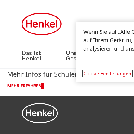
Zu Hauptinhalt springen
Zu Footer springen
Wenn Sie auf „Alle 
auf Ihrem Gerät zu,
analysieren und un
Das ist
Unsere
Nach
Henkel
Geschäfte
Mehr Infos für Schüler und Schulabsolv
Cookie-Einstellungen
MEHR ERFAHREN